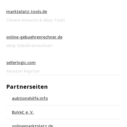
marktplatz-tools.de
Clevere Amazon & eBay Tools
online-gebuehrenrechner.de
eBay Gebührenrechner!
sellerlogic.com
Amazon Repricer
Partnerseiten
auktionshilfe.info
BuVeC e. V.
onlinemarktplatz.de