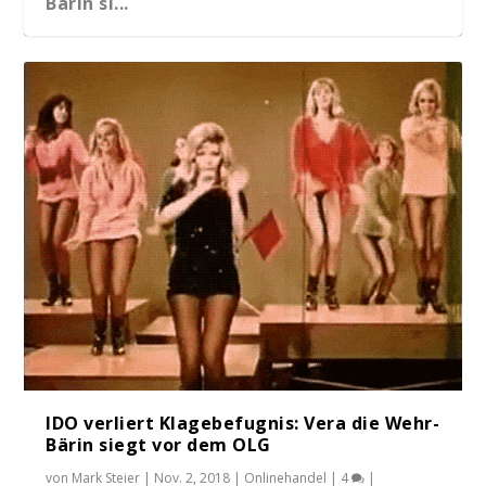
Bärin si...
IDO: eine Bonner Unternehmerin versucht
sich gegen...
IDO verliert Klagebefugnis: Vera die Wehr-
Bärin siegt vor dem OLG
von
Mark Steier
|
Nov. 2, 2018
|
Onlinehandel
|
4
|