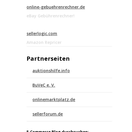
online-gebuehrenrechner.de
eBay Gebührenrechner!
sellerlogic.com
Amazon Repricer
Partnerseiten
auktionshilfe.info
BuVeC e. V.
onlinemarktplatz.de
sellerforum.de
E-Commerce Blog durchsuchen: