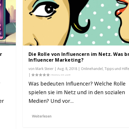
r
Die Rolle von Influencern im Netz. Was b
Influencer Marketing?
von
Mark Steier
|
Aug. 8, 2018
|
Onlinehandel
,
Tipps und Hilf
|
r
Was bedeuten Influencer? Welche Rolle
spielen sie im Netz und in den sozialen
 Was bringt Infl...
er
Medien? Und vor...
nd Hilfen
|
4
|
Weiterlesen