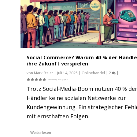
Social Commerce? Warum 40 % der Händle
ihre Zukunft verspielen
von
Mark Steier
|
Juli 14, 2025
|
Onlinehandel
|
2
|
Trotz Social-Media-Boom nutzen 40 % de
Händler keine sozialen Netzwerke zur
Die Rolle von Influencern im Netz.
Kundengewinnung. Ein strategischer Fehl
Gepostet von
Mark Steier
|
Aug. 8, 2018
|
Onlinehandel
,
Tipps u
mit ernsthaften Folgen.
Weiterlesen