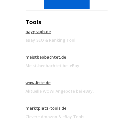
Tools
baygraph.de
eBay SEO & Ranking Tool
meistbeobachtet.de
Meist-beobachtet bei eBay.
wow-liste.de
Aktuelle WOW! Angebote bei eBay.
marktplatz-tools.de
Clevere Amazon & eBay Tools