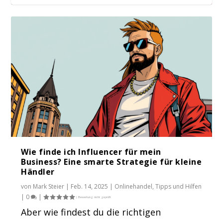
Influencer Marketing: Die größten Trends
und Hürde...
Wie finde ich Influencer für mein
Business? Eine smarte Strategie für kleine
Händler
von
Mark Steier
|
Feb. 14, 2025
|
Onlinehandel
,
Tipps und Hilfen
|
0
|
Aber wie findest du die richtigen