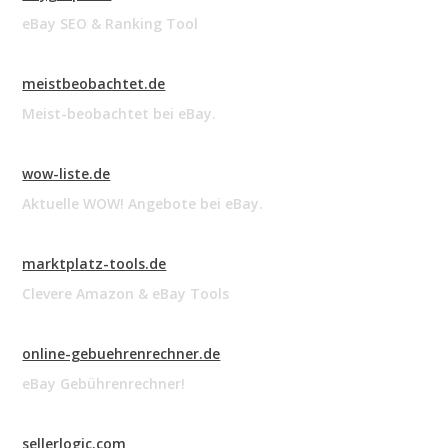
eBay SEO & Ranking Tool
meistbeobachtet.de
Meist-beobachtet bei eBay.
wow-liste.de
Aktuelle WOW! Angebote bei eBay.
marktplatz-tools.de
Clevere Amazon & eBay Tools
online-gebuehrenrechner.de
eBay Gebührenrechner!
sellerlogic.com