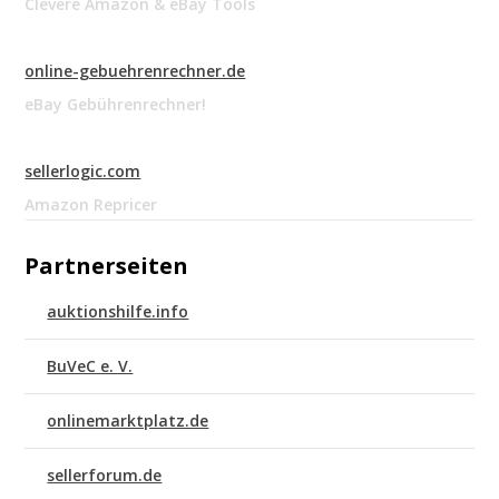
Clevere Amazon & eBay Tools
online-gebuehrenrechner.de
eBay Gebührenrechner!
sellerlogic.com
Amazon Repricer
Partnerseiten
auktionshilfe.info
BuVeC e. V.
onlinemarktplatz.de
sellerforum.de