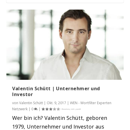
„Alle“ bekommen Millionen für Ihre
Firma? Warum ic...
Valentin Schütt | Unternehmer und
Investor
von
Valentin Schütt
|
Okt. 9, 2017
|
WEN - Wortfilter Experten
Netzwerk
|
0
|
Wer bin ich? Valentin Schütt, geboren
1979, Unternehmer und Investor aus