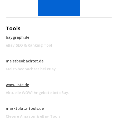
Tools
baygraph.de
eBay SEO & Ranking Tool
meistbeobachtet.de
Meist-beobachtet bei eBay.
wow-liste.de
Aktuelle WOW! Angebote bei eBay.
marktplatz-tools.de
Clevere Amazon & eBay Tools