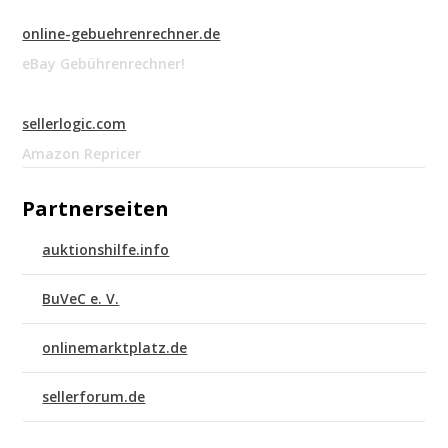
online-gebuehrenrechner.de
eBay Gebührenrechner!
sellerlogic.com
Amazon Repricer
Partnerseiten
auktionshilfe.info
BuVeC e. V.
onlinemarktplatz.de
sellerforum.de