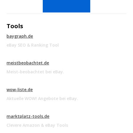
Tools
baygraph.de
eBay SEO & Ranking Tool
meistbeobachtet.de
Meist-beobachtet bei eBay.
wow-liste.de
Aktuelle WOW! Angebote bei eBay.
marktplatz-tools.de
Clevere Amazon & eBay Tools