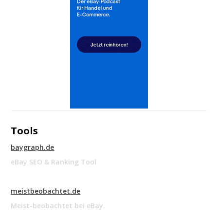
Tools
baygraph.de
eBay SEO & Ranking Tool
meistbeobachtet.de
Meist-beobachtet bei eBay.