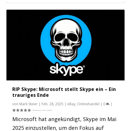
Kundenservice Im Onlinehandel: 10 Tipps
im Umgang ...
RIP Skype: Microsoft stellt Skype ein – Ein
trauriges Ende
von
Mark Steier
|
Feb. 28, 2025
|
eBay
,
Onlinehandel
|
0
|
Microsoft hat angekündigt, Skype im Mai
2025 einzustellen, um den Fokus auf