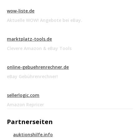
wow-liste.de
Aktuelle WOW! Angebote bei eBay.
marktplatz-tools.de
Clevere Amazon & eBay Tools
online-gebuehrenrechner.de
eBay Gebührenrechner!
sellerlogic.com
Amazon Repricer
Partnerseiten
auktionshilfe.info