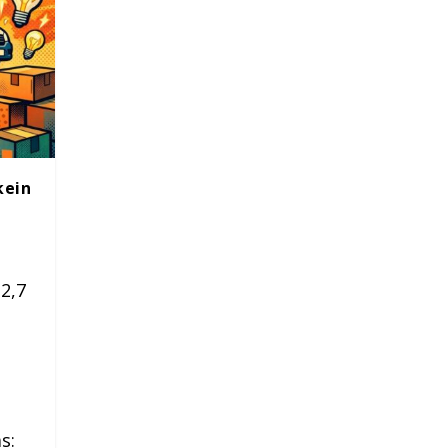
kein
 2,7
s: