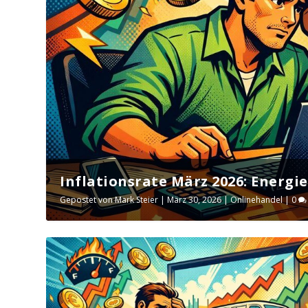
Inflationsrate März 2026: Energie 
Gepostet von
Mark Steier
|
März 30, 2026
|
Onlinehandel
|
0