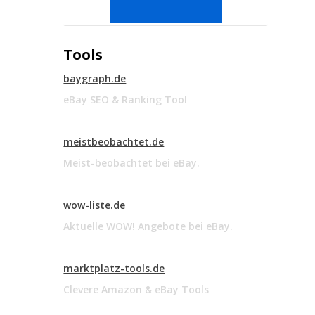
Tools
baygraph.de
eBay SEO & Ranking Tool
meistbeobachtet.de
Meist-beobachtet bei eBay.
wow-liste.de
Aktuelle WOW! Angebote bei eBay.
marktplatz-tools.de
Clevere Amazon & eBay Tools