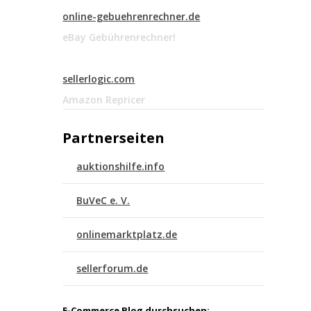
online-gebuehrenrechner.de
eBay Gebührenrechner!
sellerlogic.com
Amazon Repricer
Partnerseiten
auktionshilfe.info
BuVeC e. V.
onlinemarktplatz.de
sellerforum.de
E-Commerce Blog durchsuchen: