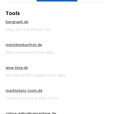
Tools
baygraph.de
eBay SEO & Ranking Tool
meistbeobachtet.de
Meist-beobachtet bei eBay.
wow-liste.de
Aktuelle WOW! Angebote bei eBay.
marktplatz-tools.de
Clevere Amazon & eBay Tools
online-gebuehrenrechner.de