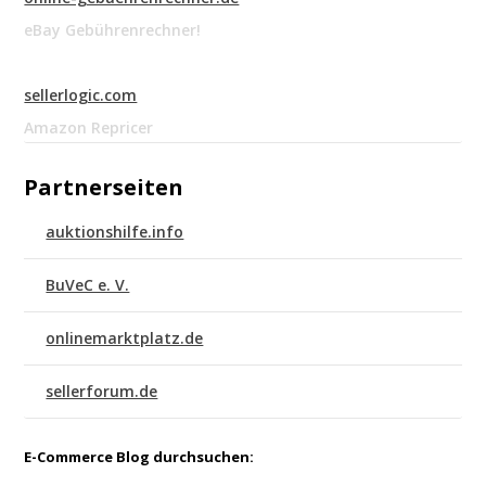
eBay Gebührenrechner!
sellerlogic.com
Amazon Repricer
Partnerseiten
auktionshilfe.info
BuVeC e. V.
onlinemarktplatz.de
sellerforum.de
E-Commerce Blog durchsuchen: