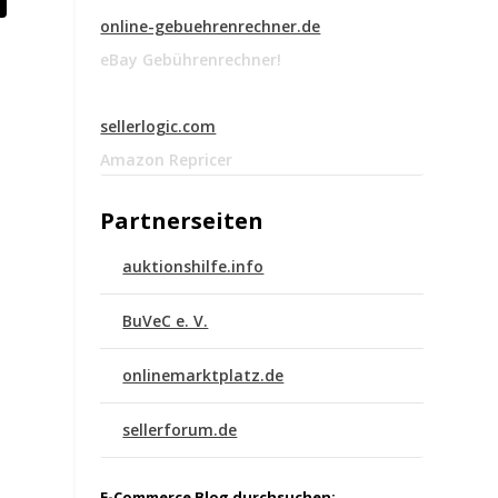
online-gebuehrenrechner.de
eBay Gebührenrechner!
sellerlogic.com
Amazon Repricer
Partnerseiten
auktionshilfe.info
BuVeC e. V.
onlinemarktplatz.de
sellerforum.de
E-Commerce Blog durchsuchen: