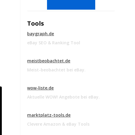
n
Tools
baygraph.de
eBay SEO & Ranking Tool
meistbeobachtet.de
Meist-beobachtet bei eBay.
wow-liste.de
Aktuelle WOW! Angebote bei eBay.
marktplatz-tools.de
Clevere Amazon & eBay Tools