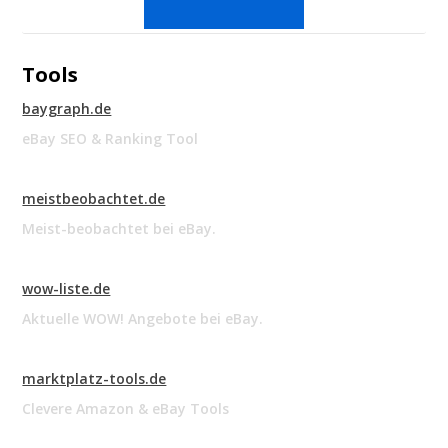
Tools
baygraph.de
eBay SEO & Ranking Tool
meistbeobachtet.de
Meist-beobachtet bei eBay.
wow-liste.de
Aktuelle WOW! Angebote bei eBay.
marktplatz-tools.de
Clevere Amazon & eBay Tools