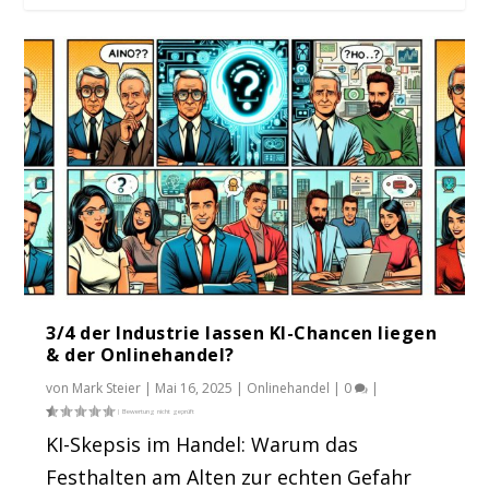
Bürokratie-Kollaps: Mittelstand investiert
USA: DHL übernimmt IDS Fulfillment
Creditreform Mittelstandsstudie 2025 –
1,5 Mil...
Mitte...
3/4 der Industrie lassen KI-Chancen liegen
& der Onlinehandel?
von
Mark Steier
|
Mai 16, 2025
|
Onlinehandel
|
0
|
KI-Skepsis im Handel: Warum das
Festhalten am Alten zur echten Gefahr