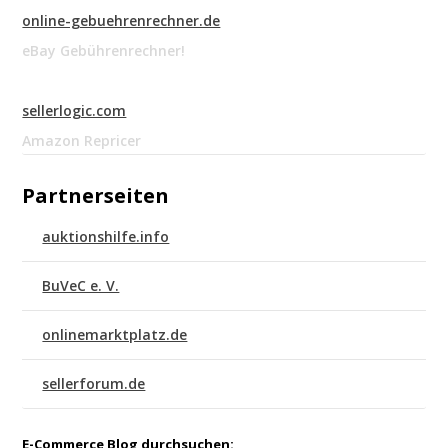
online-gebuehrenrechner.de
eBay Gebührenrechner!
sellerlogic.com
Amazon Repricer
Partnerseiten
auktionshilfe.info
BuVeC e. V.
onlinemarktplatz.de
sellerforum.de
E-Commerce Blog durchsuchen: