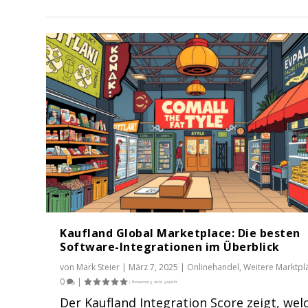
Kaufland Global Marketplace: Die besten
Software-Integrationen im Überblick
von
Mark Steier
|
März 7, 2025
|
Onlinehandel
,
Weitere Marktpl
0
|
Der Kaufland Integration Score zeigt, wel