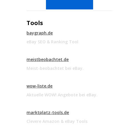
Tools
baygraph.de
eBay SEO & Ranking Tool
meistbeobachtet.de
Meist-beobachtet bei eBay.
wow-liste.de
Aktuelle WOW! Angebote bei eBay.
marktplatz-tools.de
Clevere Amazon & eBay Tools