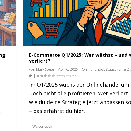
ng
E-Commerce Q1/2025: Wer wächst – und 
verliert?
von
Mark Steier
|
Apr. 6, 2025
|
Onlinehandel
,
Statistiken & Z
|
Im Q1/2025 wuchs der Onlinehandel um 3
Doch nicht alle profitieren. Wer verliert
el – Vertri...
 und wer verliert?...
 besten Software-I...
wie du deine Strategie jetzt anpassen so
nehmer der Zukunft
,
Onlinehandel
,
Tipps und Hilfen
,
Weitere Marktplätze
|
1
iken & Zahlen
e Marktplätze
|
|
0
0
|
|
– das erfährst du hier.
.
Weiterlesen