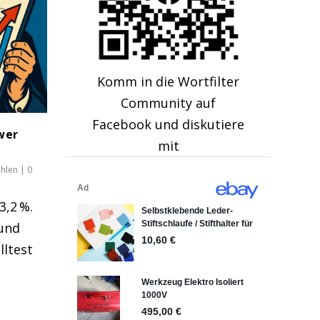
Komm in die Wortfilter
Community auf
Facebook und diskutiere
wer
mit
ahlen
|
0
,2 %.
 und
lltest
|