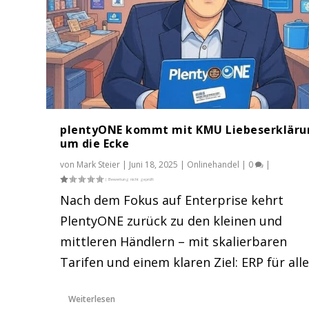
plentyONE kommt mit KMU Liebeserkläru
um die Ecke
von
Mark Steier
|
Juni 18, 2025
|
Onlinehandel
|
0
|
Nach dem Fokus auf Enterprise kehrt
Erfolgreich starten im Onlinehand
PlentyONE zurück zu den kleinen und
E-Commerce Q1/2025: Wer wächst –
Kaufland Global Marketplace: Die
mittleren Händlern – mit skalierbaren
Gepostet von
Amazon
|
Apr. 22, 2024
|
Amazon
,
Amazon Unter
Gepostet von
Gepostet von
Mark Steier
Mark Steier
|
|
Apr. 6, 2025
März 7, 2025
|
|
Onlinehandel
Onlinehandel
,
,
Statist
Weiter
Tarifen und einem klaren Ziel: ERP für alle
Weiterlesen