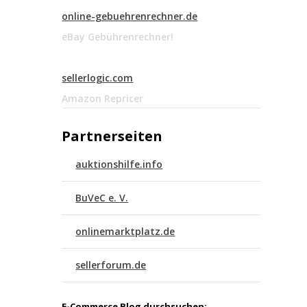
online-gebuehrenrechner.de
eBay Gebührenrechner!
sellerlogic.com
Amazon Repricer
Partnerseiten
auktionshilfe.info
BuVeC e. V.
onlinemarktplatz.de
sellerforum.de
E-Commerce Blog durchsuchen: