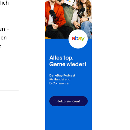
lich
en –
nen
t