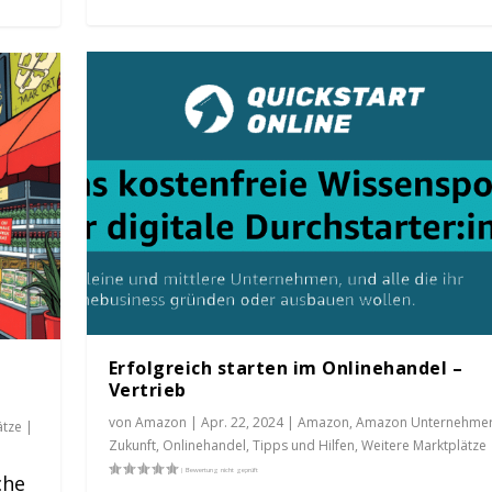
Erfolgreich starten im Onlinehandel –
Vertrieb
von
Amazon
|
Apr. 22, 2024
|
Amazon
,
Amazon Unternehmer
ätze
|
Zukunft
,
Onlinehandel
,
Tipps und Hilfen
,
Weitere Marktplätze
che