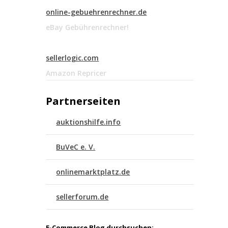
online-gebuehrenrechner.de
eBay Gebührenrechner!
sellerlogic.com
Amazon Repricer
Partnerseiten
auktionshilfe.info
BuVeC e. V.
onlinemarktplatz.de
sellerforum.de
E-Commerce Blog durchsuchen: