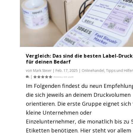
Vergleich: Das sind die besten Label-Druc
für deinen Bedarf
von
Mark Steier
|
Feb. 17, 2025
|
Onlinehandel
,
Tipps und Hilfe
|
Im Folgenden findest du neun Empfehlun
die sich jeweils an deinem Druckvolumen
Der Mythos der China-Subvention
orientieren. Die erste Gruppe eignet sich 
Gepostet von
Mark Steier
|
Feb. 10, 2025
|
Onlinehandel
,
Politik
kleine Unternehmen oder
Einzelunternehmer, die monatlich bis zu 
Etiketten benötigen. Hier steht vor allem