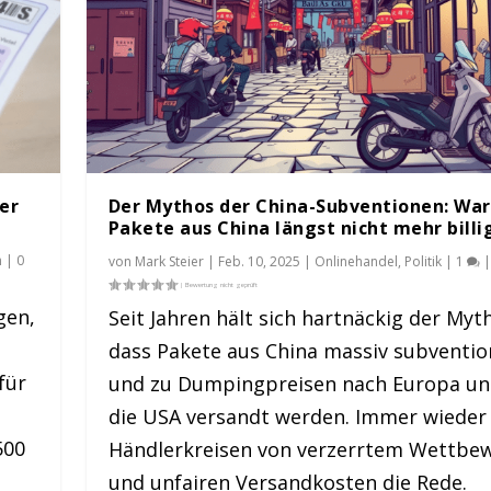
ker
Der Mythos der China-Subventionen: Wa
Pakete aus China längst nicht mehr billi
n
|
0
von
Mark Steier
|
Feb. 10, 2025
|
Onlinehandel
,
Politik
|
1
|
gen,
Seit Jahren hält sich hartnäckig der Myt
dass Pakete aus China massiv subventio
en: Warum Pakete au...
für
und zu Dumpingpreisen nach Europa un
|
1
|
die USA versandt werden. Immer wieder i
500
Händlerkreisen von verzerrtem Wettbe
und unfairen Versandkosten die Rede.