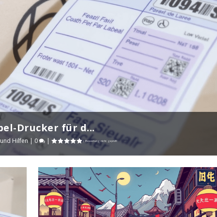
el-Drucker für d...
 und Hilfen
|
0
|