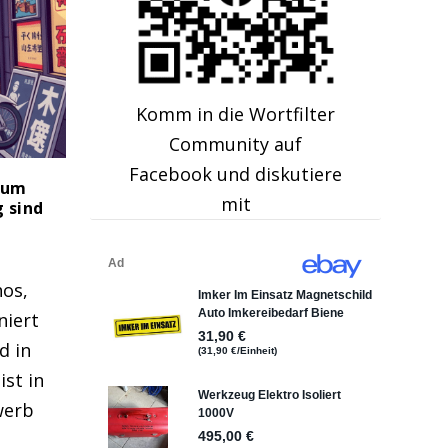
Komm in die Wortfilter
Community auf
Facebook und diskutiere
rum
mit
g sind
hos,
niert
d in
st in
werb