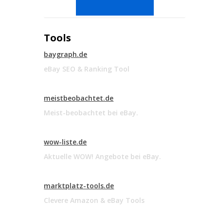
Tools
baygraph.de
eBay SEO & Ranking Tool
meistbeobachtet.de
Meist-beobachtet bei eBay.
wow-liste.de
Aktuelle WOW! Angebote bei eBay.
marktplatz-tools.de
Clevere Amazon & eBay Tools