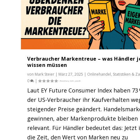
Verbraucher Markentreue – was Händler j
wissen müssen
von
Mark Steier
|
März 27, 2025
|
Onlinehandel
,
Statistiken & Z
0
|
Laut EY Future Consumer Index haben 73
der US-Verbraucher ihr Kaufverhalten we
Auch in Metatags dürfen keine f
steigender Preise geändert. Handelsmark
Gepostet von
Mark Steier
|
Jan. 4, 2017
|
Onlinehandel
,
Tipps u
gewinnen, aber Markenprodukte bleiben
relevant. Für Händler bedeutet das: Jetzt 
die Zeit, den Wert von Marken neu zu