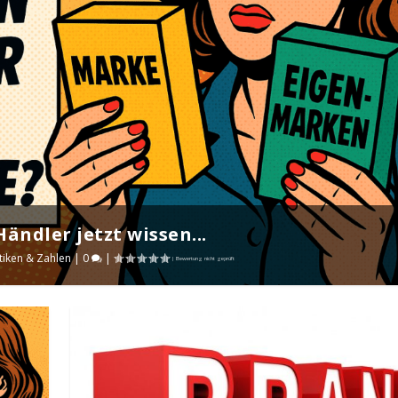
ndler jetzt wissen...
stiken & Zahlen
|
0
|