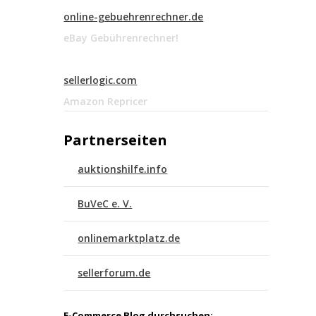
online-gebuehrenrechner.de
eBay Gebührenrechner!
sellerlogic.com
Amazon Repricer
Partnerseiten
auktionshilfe.info
BuVeC e. V.
onlinemarktplatz.de
sellerforum.de
E-Commerce Blog durchsuchen: