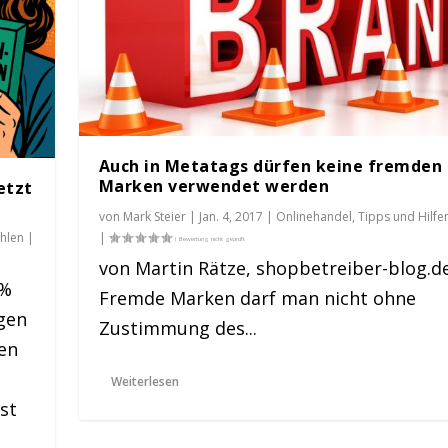
Auch in Metatags dürfen keine fremden
Marken verwendet werden
etzt
von
Mark Steier
|
Jan. 4, 2017
|
Onlinehandel
,
Tipps und Hilfe
ahlen
|
|
von Martin Rätze, shopbetreiber-blog.d
 %
Fremde Marken darf man nicht ohne
gen
Zustimmung des...
remden Marken verwe...
en
nd Hilfen
|
2
|
Weiterlesen
ist