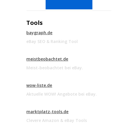
Tools
baygraph.de
eBay SEO & Ranking Tool
meistbeobachtet.de
Meist-beobachtet bei eBay.
wow-liste.de
Aktuelle WOW! Angebote bei eBay.
marktplatz-tools.de
Clevere Amazon & eBay Tools