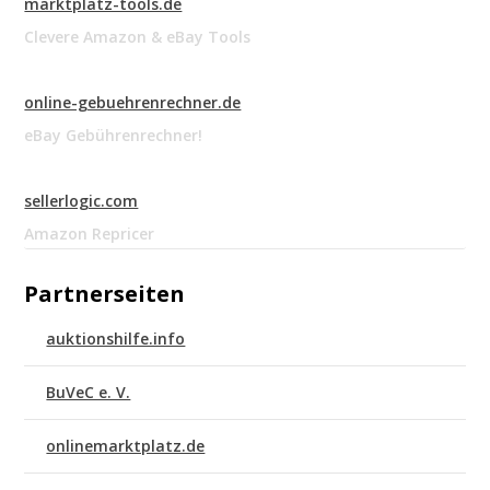
marktplatz-tools.de
Clevere Amazon & eBay Tools
online-gebuehrenrechner.de
eBay Gebührenrechner!
sellerlogic.com
Amazon Repricer
Partnerseiten
auktionshilfe.info
BuVeC e. V.
onlinemarktplatz.de