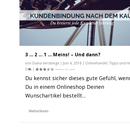
3 … 2 … 1 … Meins! – Und dann?
von
Diana Versteege
|
Juni 4, 2018
|
Onlinehandel
,
Tipps und Hi
0
|
Du kennst sicher dieses gute Gefühl, wen
Du in einem Onlineshop Deinen
Wunschartikel bestellt...
Retouren sind exzellente Margenki
Gepostet von
Diana Versteege
|
Mai 22, 2018
|
Onlinehandel
|
Weiterlesen