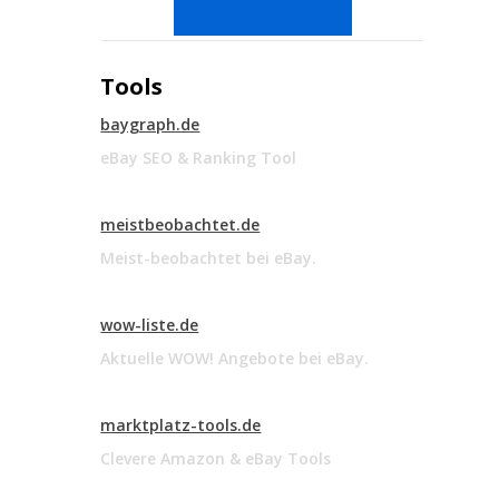
Tools
baygraph.de
eBay SEO & Ranking Tool
meistbeobachtet.de
Meist-beobachtet bei eBay.
wow-liste.de
Aktuelle WOW! Angebote bei eBay.
marktplatz-tools.de
Clevere Amazon & eBay Tools