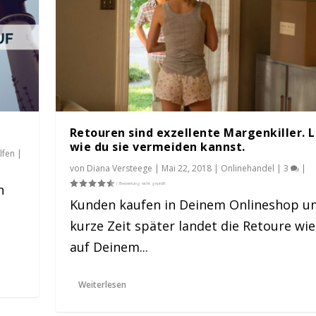
Retouren sind exzellente Margenkiller. 
wie du sie vermeiden kannst.
lfen
|
von
Diana Versteege
|
Mai 22, 2018
|
Onlinehandel
|
3
|
n
Kunden kaufen in Deinem Onlineshop u
kurze Zeit später landet die Retoure wi
ller. Lerne wie d...
auf Deinem...
3
|
Weiterlesen