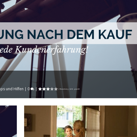
pps und Hilfen
|
0
|