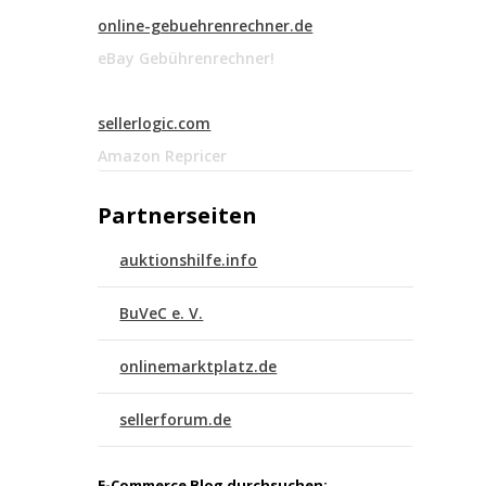
online-gebuehrenrechner.de
eBay Gebührenrechner!
sellerlogic.com
Amazon Repricer
Partnerseiten
auktionshilfe.info
BuVeC e. V.
onlinemarktplatz.de
sellerforum.de
E-Commerce Blog durchsuchen: