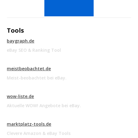
Tools
baygraph.de
eBay SEO & Ranking Tool
meistbeobachtet.de
Meist-beobachtet bei eBay.
wow-liste.de
Aktuelle WOW! Angebote bei eBay.
marktplatz-tools.de
Clevere Amazon & eBay Tools