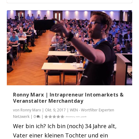
Hot am Freitag: Der Merchantday in
Hannover
Ronny Marx | Intrapreneur Intomarkets &
Veranstalter Merchantday
von
Ronny Marx
|
Okt. 9, 2017
|
WEN - Wortfilter Experten
Netzwerk
|
0
|
Wer bin ich? Ich bin (noch) 34 Jahre alt,
Vater einer kleinen Tochter und ein