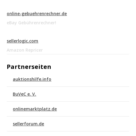
online-gebuehrenrechner.de
eBay Gebührenrechner!
sellerlogic.com
Amazon Repricer
Partnerseiten
auktionshilfe.info
BuVeC e. V.
onlinemarktplatz.de
sellerforum.de