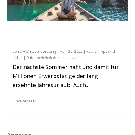
Mehr Netto für den Urlaub: Wann
Erholungsbeihilfen das bessere
Urlaubsgeld sein können
von
DHW Steuerberatung
|
Apr. 20, 2022
|
Recht
,
Tipps und
Hilfen
|
0
|
Der nächste Sommer naht und damit für
Millionen Erwerbstätige der lang
ersehnte Jahresurlaub. Auch...
Weiterlesen