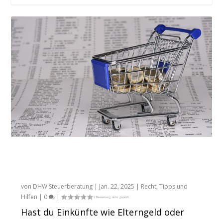
Sonderausgaben, Werbungskosten oder
Mehr Netto für den Urlaub: Wann
Betriebskosten...
Erholungsbeihilfen...
Alles, was du über den
Progressionsvorbehalt wissen musst –
besonderer Steuersatz
von
DHW Steuerberatung
|
Jan. 22, 2025
|
Recht
,
Tipps und
Hilfen
|
0
|
Hast du Einkünfte wie Elterngeld oder