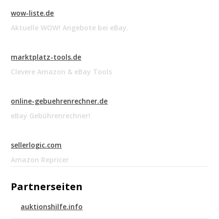
wow-liste.de
Aktuelle WOW! Angebote bei eBay.
marktplatz-tools.de
Clevere Amazon & eBay Tools
online-gebuehrenrechner.de
eBay Gebührenrechner!
sellerlogic.com
Amazon Repricer
Partnerseiten
auktionshilfe.info