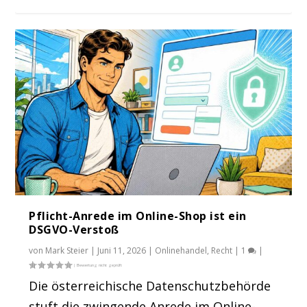
Pflicht-Anrede im Online-Shop ist ein
DSGVO-Verstoß
von
Mark Steier
|
Juni 11, 2026
|
Onlinehandel
,
Recht
|
1
|
Die österreichische Datenschutzbehörde
stuft die zwingende Anrede im Online-