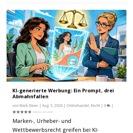
eBay Einwegplastik-Sperre: KI löscht sogar
Regionale Preisunterschiede: EU nimmt
Deepfake-Verbot beschlossen: KI-
Paketsteuer Frankreich ausgesetzt – 400
Google KI-Übersicht: keine Haftung für
echtes ...
Onlinepreise...
Verordnung mit neu...
Mio. verfe...
Dupe-Nennun...
KI-generierte Werbung: Ein Prompt, drei
Abmahnfallen
von
Mark Steier
|
Aug. 5, 2026
|
Onlinehandel
,
Recht
|
0
|
Marken-, Urheber- und
Wettbewerbsrecht greifen bei KI-