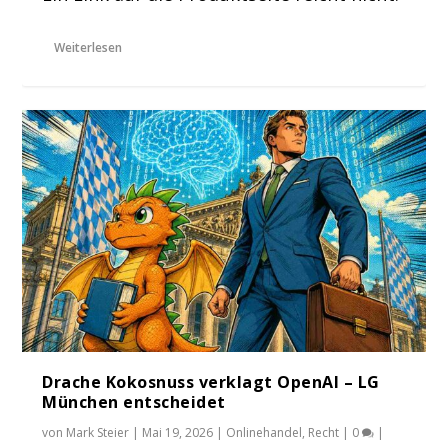
Weiterlesen
Drache Kokosnuss verklagt OpenAI – LG
München entscheidet
von
Mark Steier
|
Mai 19, 2026
|
Onlinehandel
,
Recht
|
0
|