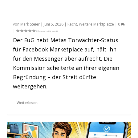
EuG-Urteil: Meta Marketplace ist kein
DMA-Torwächter
von
Mark Steier
|
Juni 5, 2026
|
Recht
,
Weitere Marktplätze
|
0
|
Der EuG hebt Metas Torwächter-Status
für Facebook Marketplace auf, hält ihn
für den Messenger aber aufrecht. Die
Kommission scheiterte an ihrer eigenen
Begründung – der Streit dürfte
weitergehen.
Weiterlesen