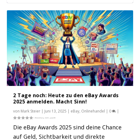
Chinas Banken setzen auf eigene KI-
eBay wächst leicht: Q1-Zahlen zeigen
Weniger USA, mehr Welt: Wie Händler in
Anleitung: GmbH online gründen & mit
TikTok Shop unter Druck: US-Zölle
Modelle
positive Tend...
Chinas Mega...
Videocall...
bremsen Händler ...
2 Tage noch: Heute zu den eBay Awards
2025 anmelden. Macht Sinn!
von
Mark Steier
|
Juni 13, 2025
|
eBay
,
Onlinehandel
|
0
|
Die eBay Awards 2025 sind deine Chance
auf Geld, Sichtbarkeit und direkte