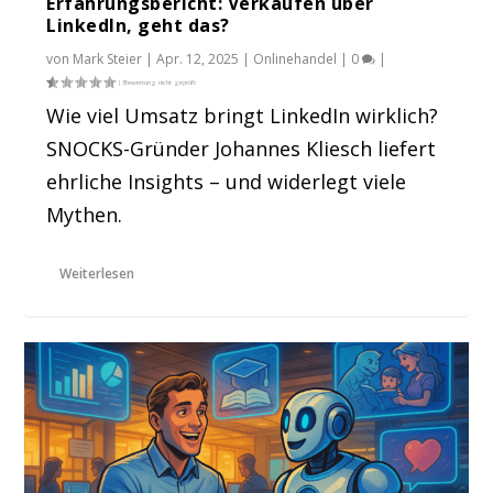
Erfahrungsbericht: Verkaufen über
LinkedIn, geht das?
von
Mark Steier
|
Apr. 12, 2025
|
Onlinehandel
|
0
|
Wie viel Umsatz bringt LinkedIn wirklich?
SNOCKS-Gründer Johannes Kliesch liefert
ehrliche Insights – und widerlegt viele
Mythen.
Weiterlesen