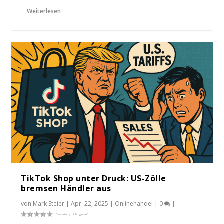
Weiterlesen
TikTok Shop unter Druck: US-Zölle
bremsen Händler aus
von
Mark Steier
|
Apr. 22, 2025
|
Onlinehandel
|
0
|