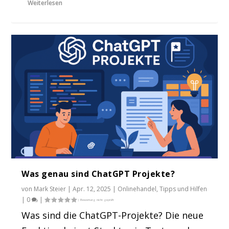
Weiterlesen
Was genau sind ChatGPT Projekte?
von
Mark Steier
|
Apr. 12, 2025
|
Onlinehandel
,
Tipps und Hilfen
|
0
|
Was sind die ChatGPT-Projekte? Die neue