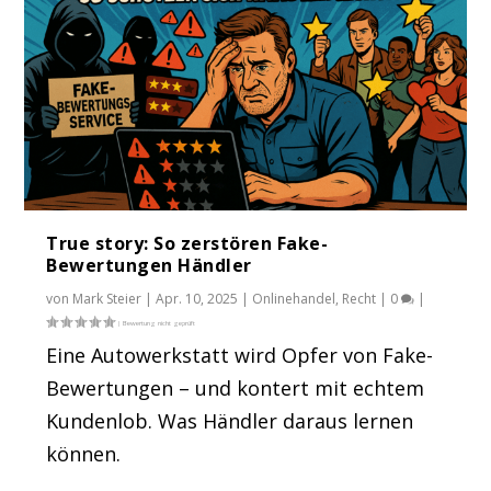
True story: So zerstören Fake-
Bewertungen Händler
von
Mark Steier
|
Apr. 10, 2025
|
Onlinehandel
,
Recht
|
0
|
Eine Autowerkstatt wird Opfer von Fake-
Bewertungen – und kontert mit echtem
Kundenlob. Was Händler daraus lernen
können.