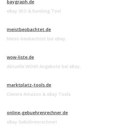
baygraph.de
eBay SEO & Ranking Tool
meistbeobachtet.de
Meist-beobachtet bei eBay.
wow-liste.de
Aktuelle WOW! Angebote bei eBay.
marktplatz-tools.de
Clevere Amazon & eBay Tools
online-gebuehrenrechner.de
eBay Gebührenrechner!