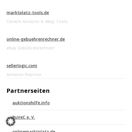
marktplatz-tools.de
Clevere Amazon & eBay Tools
online-gebuehrenrechner.de
eBay Gebührenrechner!
sellerlogic.com
Amazon Repricer
Partnerseiten
auktionshilfe.info
BuVeC e. V.
onlinemarktplatz.de