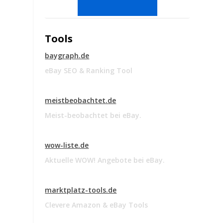
Tools
baygraph.de
eBay SEO & Ranking Tool
meistbeobachtet.de
Meist-beobachtet bei eBay.
wow-liste.de
Aktuelle WOW! Angebote bei eBay.
marktplatz-tools.de
Clevere Amazon & eBay Tools