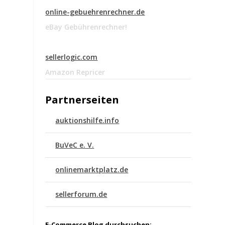
online-gebuehrenrechner.de
eBay Gebührenrechner!
sellerlogic.com
Amazon Repricer
Partnerseiten
auktionshilfe.info
BuVeC e. V.
onlinemarktplatz.de
sellerforum.de
E-Commerce Blog durchsuchen: