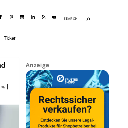
Ticker
nd
Anzeige
0
|