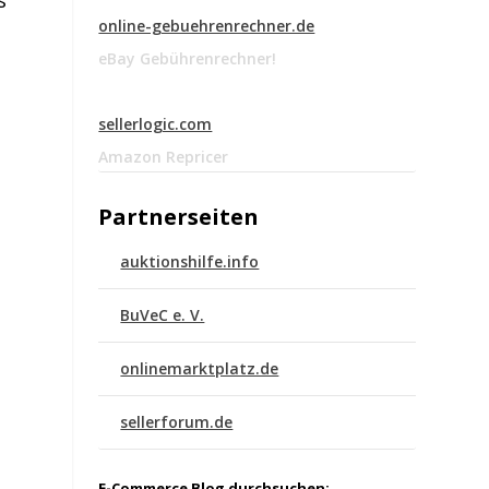
online-gebuehrenrechner.de
eBay Gebührenrechner!
sellerlogic.com
Amazon Repricer
.
Partnerseiten
auktionshilfe.info
BuVeC e. V.
onlinemarktplatz.de
sellerforum.de
E-Commerce Blog durchsuchen: