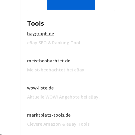
Tools
baygraph.de
eBay SEO & Ranking Tool
meistbeobachtet.de
Meist-beobachtet bei eBay.
wow-liste.de
Aktuelle WOW! Angebote bei eBay.
marktplatz-tools.de
Clevere Amazon & eBay Tools
s