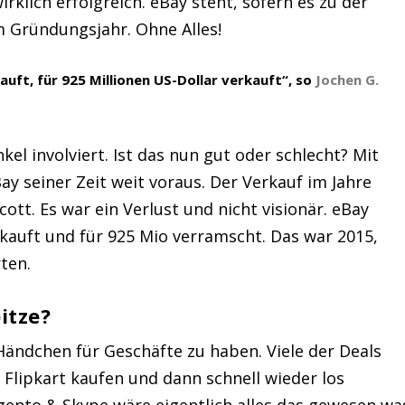
klich erfolgreich. eBay steht, sofern es zu der
 Gründungsjahr. Ohne Alles!
kauft, für 925 Millionen US-Dollar verkauft“, so
Jochen G.
kel involviert. Ist das nun gut oder schlecht? Mit
y seiner Zeit weit voraus. Der Verkauf im Jahre
cott. Es war ein Verlust und nicht visionär. eBay
kauft und für 925 Mio verramscht. Das war 2015,
ten.
itze?
Händchen für Geschäfte zu haben. Viele der Deals
 Flipkart kaufen und dann schnell wieder los
gento & Skype wäre eigentlich alles das gewesen wa