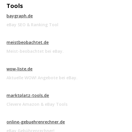
Tools
baygraph.de
eBay SEO & Ranking Tool
meistbeobachtet.de
Meist-beobachtet bei eBay.
wow-liste.de
Aktuelle WOW! Angebote bei eBay.
marktplatz-tools.de
Clevere Amazon & eBay Tools
online-gebuehrenrechner.de
eBay Gebührenrechner!