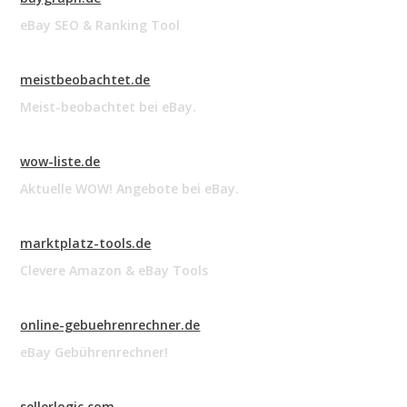
eBay SEO & Ranking Tool
meistbeobachtet.de
Meist-beobachtet bei eBay.
wow-liste.de
Aktuelle WOW! Angebote bei eBay.
marktplatz-tools.de
Clevere Amazon & eBay Tools
online-gebuehrenrechner.de
eBay Gebührenrechner!
sellerlogic.com