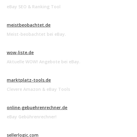
eBay SEO & Ranking Tool
meistbeobachtet.de
Meist-beobachtet bei eBay.
wow-liste.de
Aktuelle WOW! Angebote bei eBay.
marktplatz-tools.de
Clevere Amazon & eBay Tools
online-gebuehrenrechner.de
eBay Gebührenrechner!
sellerlogic.com