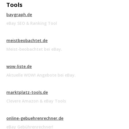
Tools
baygraph.de
eBay SEO & Ranking Tool
meistbeobachtet.de
Meist-beobachtet bei eBay.
wow-liste.de
Aktuelle WOW! Angebote bei eBay.
marktplatz-tools.de
Clevere Amazon & eBay Tools
online-gebuehrenrechner.de
eBay Gebührenrechner!