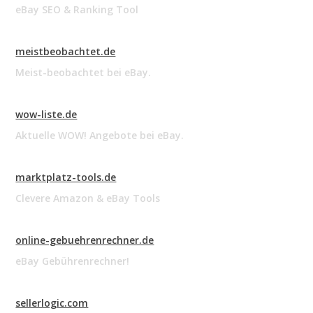
eBay SEO & Ranking Tool
meistbeobachtet.de
Meist-beobachtet bei eBay.
wow-liste.de
Aktuelle WOW! Angebote bei eBay.
marktplatz-tools.de
Clevere Amazon & eBay Tools
online-gebuehrenrechner.de
eBay Gebührenrechner!
sellerlogic.com