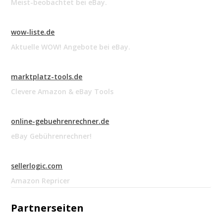
Meist-beobachtet bei eBay.
wow-liste.de
Aktuelle WOW! Angebote bei eBay.
marktplatz-tools.de
Clevere Amazon & eBay Tools
online-gebuehrenrechner.de
eBay Gebührenrechner!
sellerlogic.com
Amazon Repricer
Partnerseiten