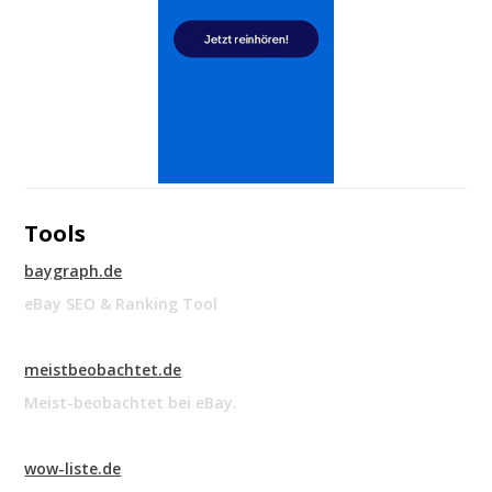
Tools
baygraph.de
eBay SEO & Ranking Tool
meistbeobachtet.de
Meist-beobachtet bei eBay.
wow-liste.de