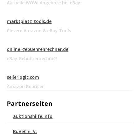
Aktuelle WOW! Angebote bei eBay.
marktplatz-tools.de
Clevere Amazon & eBay Tools
online-gebuehrenrechner.de
eBay Gebührenrechner!
sellerlogic.com
Amazon Repricer
Partnerseiten
auktionshilfe.info
BuVeC e. V.