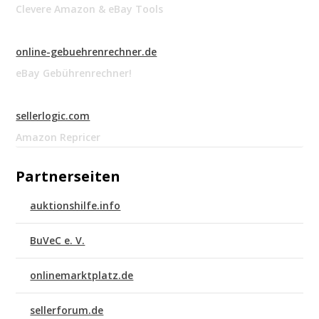
Clevere Amazon & eBay Tools
online-gebuehrenrechner.de
eBay Gebührenrechner!
sellerlogic.com
Amazon Repricer
Partnerseiten
auktionshilfe.info
BuVeC e. V.
onlinemarktplatz.de
sellerforum.de