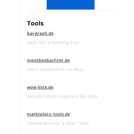
Tools
baygraph.de
eBay SEO & Ranking Tool
meistbeobachtet.de
Meist-beobachtet bei eBay.
wow-liste.de
Aktuelle WOW! Angebote bei eBay.
marktplatz-tools.de
Clevere Amazon & eBay Tools