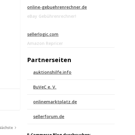
online-gebuehrenrechner.de
eBay Gebührenrechner!
sellerlogic.com
Amazon Repricer
Partnerseiten
auktionshilfe.info
BuVeC e. V.
onlinemarktplatz.de
sellerforum.de
Nächste
E-Commerce Blog durchsuchen: