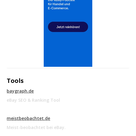
Tools
baygraph.de
eBay SEO & Ranking Tool
meistbeobachtet.de
Meist-beobachtet bei eBay.