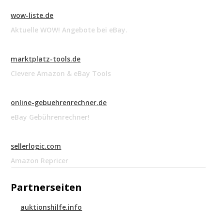
wow-liste.de
Aktuelle WOW! Angebote bei eBay.
marktplatz-tools.de
Clevere Amazon & eBay Tools
online-gebuehrenrechner.de
eBay Gebührenrechner!
sellerlogic.com
Amazon Repricer
Partnerseiten
auktionshilfe.info