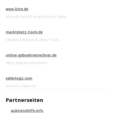
wow-liste.de
Aktuelle WOW! Angebote bei eBay.
marktplatz-tools.de
Clevere Amazon & eBay Tools
online-gebuehrenrechner.de
eBay Gebührenrechner!
sellerlogic.com
Amazon Repricer
Partnerseiten
auktionshilfe.info