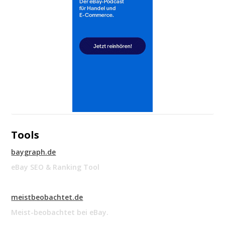
Tools
baygraph.de
eBay SEO & Ranking Tool
meistbeobachtet.de
Meist-beobachtet bei eBay.