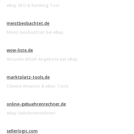
eBay SEO & Ranking Tool
meistbeobachtet.de
Meist-beobachtet bei eBay.
wow-liste.de
Aktuelle WOW! Angebote bei eBay.
marktplatz-tools.de
Clevere Amazon & eBay Tools
online-gebuehrenrechner.de
eBay Gebührenrechner!
sellerlogic.com