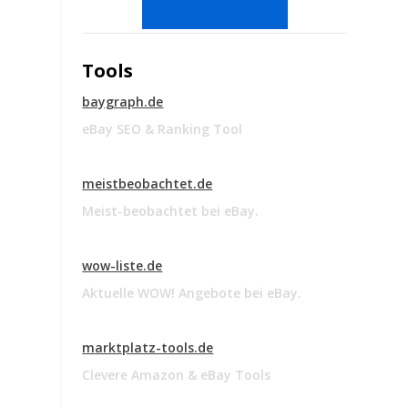
Tools
baygraph.de
eBay SEO & Ranking Tool
meistbeobachtet.de
Meist-beobachtet bei eBay.
wow-liste.de
Aktuelle WOW! Angebote bei eBay.
marktplatz-tools.de
Clevere Amazon & eBay Tools