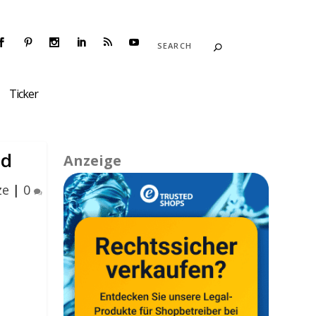
Ticker
ld
Anzeige
ze
|
0