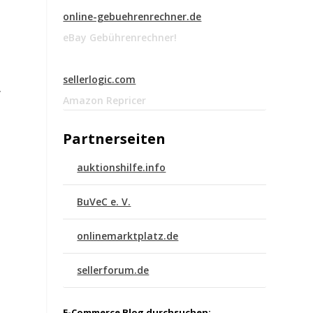
online-gebuehrenrechner.de
eBay Gebührenrechner!
sellerlogic.com
.
Amazon Repricer
Partnerseiten
auktionshilfe.info
BuVeC e. V.
onlinemarktplatz.de
sellerforum.de
E-Commerce Blog durchsuchen: