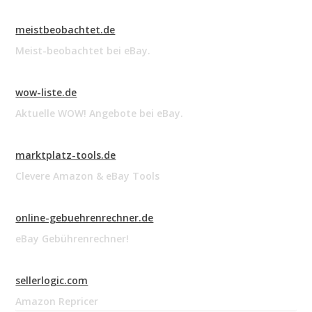
meistbeobachtet.de
Meist-beobachtet bei eBay.
wow-liste.de
Aktuelle WOW! Angebote bei eBay.
marktplatz-tools.de
Clevere Amazon & eBay Tools
online-gebuehrenrechner.de
eBay Gebührenrechner!
sellerlogic.com
Amazon Repricer