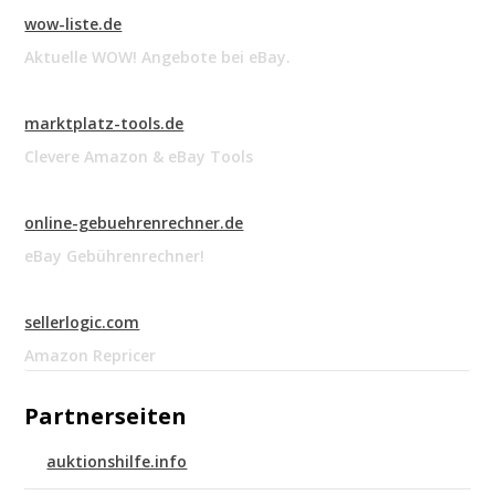
wow-liste.de
Aktuelle WOW! Angebote bei eBay.
marktplatz-tools.de
Clevere Amazon & eBay Tools
online-gebuehrenrechner.de
eBay Gebührenrechner!
sellerlogic.com
Amazon Repricer
Partnerseiten
auktionshilfe.info