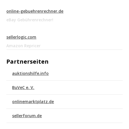
online-gebuehrenrechner.de
eBay Gebührenrechner!
sellerlogic.com
Amazon Repricer
Partnerseiten
auktionshilfe.info
BuVeC e. V.
onlinemarktplatz.de
sellerforum.de