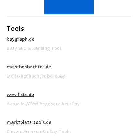
Tools
baygraph.de
eBay SEO & Ranking Tool
meistbeobachtet.de
Meist-beobachtet bei eBay.
wow-liste.de
Aktuelle WOW! Angebote bei eBay.
marktplatz-tools.de
Clevere Amazon & eBay Tools