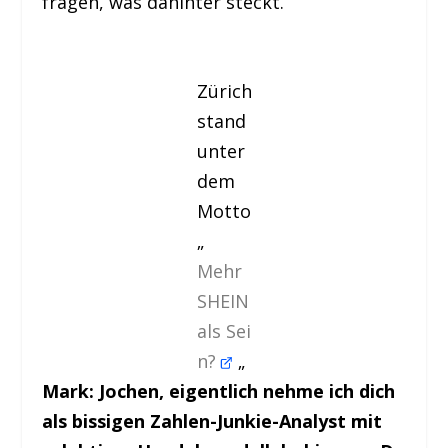
fragen, was dahinter steckt.
Zürich
stand
unter
dem
Motto
„
Mehr
SHEIN
als Sei
n?
„
Mark: Jochen, eigentlich nehme ich dich
als bissigen Zahlen-Junkie-Analyst mit