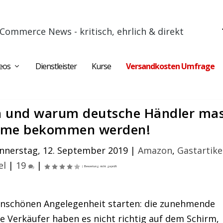
Commerce News - kritisch, ehrlich & direkt
eos
Dienstleister
Kurse
Versandkosten Umfrage
en und warum deutsche Händler mas
eme bekommen werden!
nnerstag, 12. September 2019
|
Amazon
,
Gastartike
el
|
19
|
 unschönen Angelegenheit starten: die zunehmende
ele Verkäufer haben es nicht richtig auf dem Schirm,