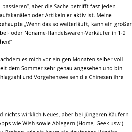
passieren“, aber die Sache betrifft fast jeden
ufskanälen oder Artikeln er aktiv ist. Meine
behaupte „Wenn das so weiterläuft, kann ein großer
Label- oder Noname-Handelswaren-Verkäufer in 1-2
hen!“
nachdem es mich vor einigen Monaten selber voll
l seit dem Sommer sehr genau angesehen und bin
Schlagzahl und Vorgehensweisen die Chinesen ihre
nd nichts wirklich Neues, aber bei jüngeren Käufern
pps wie Wish sowie Ablegern (Home, Geek usw.)
u Preisen, wie sie kaum ein deutscher Händler