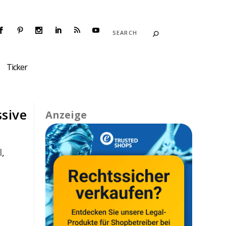
Ticker
sive
Anzeige
l
,