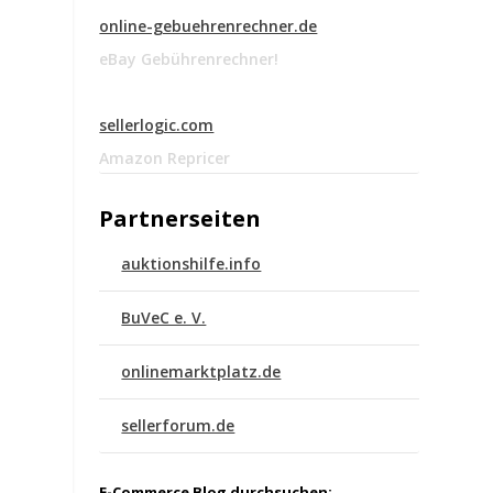
online-gebuehrenrechner.de
eBay Gebührenrechner!
sellerlogic.com
Amazon Repricer
Partnerseiten
auktionshilfe.info
BuVeC e. V.
onlinemarktplatz.de
sellerforum.de
E-Commerce Blog durchsuchen: