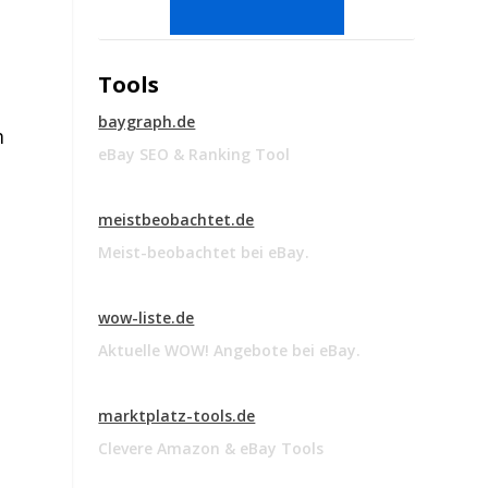
Tools
baygraph.de
m
eBay SEO & Ranking Tool
meistbeobachtet.de
Meist-beobachtet bei eBay.
wow-liste.de
Aktuelle WOW! Angebote bei eBay.
marktplatz-tools.de
Clevere Amazon & eBay Tools