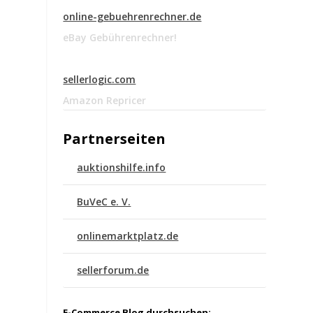
online-gebuehrenrechner.de
eBay Gebührenrechner!
sellerlogic.com
Amazon Repricer
Partnerseiten
auktionshilfe.info
BuVeC e. V.
onlinemarktplatz.de
sellerforum.de
E-Commerce Blog durchsuchen: