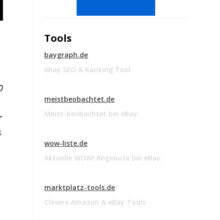
Tools
baygraph.de
eBay SEO & Ranking Tool
0
meistbeobachtet.de
Meist-beobachtet bei eBay.
r
s
wow-liste.de
Aktuelle WOW! Angebote bei eBay.
marktplatz-tools.de
Clevere Amazon & eBay Tools