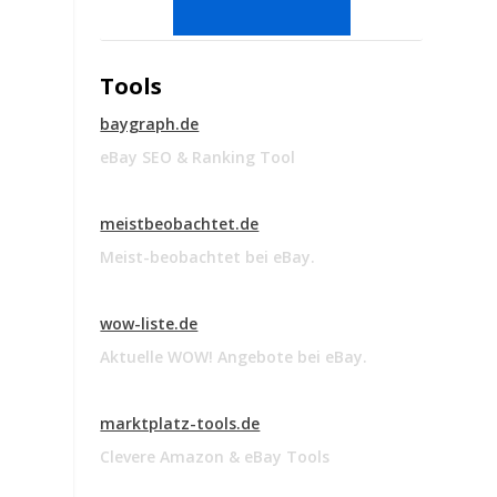
Tools
baygraph.de
eBay SEO & Ranking Tool
meistbeobachtet.de
Meist-beobachtet bei eBay.
wow-liste.de
Aktuelle WOW! Angebote bei eBay.
marktplatz-tools.de
Clevere Amazon & eBay Tools