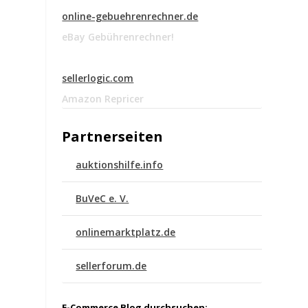
online-gebuehrenrechner.de
eBay Gebührenrechner!
sellerlogic.com
Amazon Repricer
Partnerseiten
auktionshilfe.info
BuVeC e. V.
onlinemarktplatz.de
sellerforum.de
E-Commerce Blog durchsuchen: