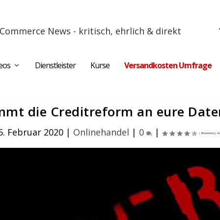
Commerce News - kritisch, ehrlich & direkt
eos
Dienstleister
Kurse
Versandkosten Umfrage
mmt die Creditreform an eure Date
5. Februar 2020
|
Onlinehandel
|
0
|