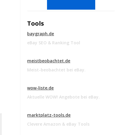
Tools
baygraph.de
eBay SEO & Ranking Tool
meistbeobachtet.de
Meist-beobachtet bei eBay.
wow-liste.de
Aktuelle WOW! Angebote bei eBay.
marktplatz-tools.de
Clevere Amazon & eBay Tools