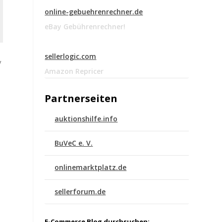
online-gebuehrenrechner.de
eBay Gebührenrechner!
sellerlogic.com
/
Amazon Repricer
Partnerseiten
auktionshilfe.info
BuVeC e. V.
onlinemarktplatz.de
sellerforum.de
E-Commerce Blog durchsuchen: