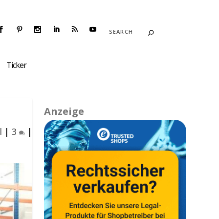
Ticker
Anzeige
l
|
3
|