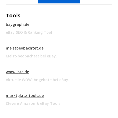
Tools
baygraph.de
eBay SEO & Ranking Tool
meistbeobachtet.de
Meist-beobachtet bei eBay.
wow-liste.de
Aktuelle WOW! Angebote bei eBay.
marktplatz-tools.de
Clevere Amazon & eBay Tools