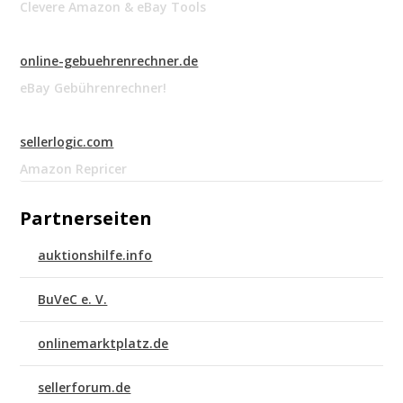
Clevere Amazon & eBay Tools
online-gebuehrenrechner.de
eBay Gebührenrechner!
sellerlogic.com
Amazon Repricer
Partnerseiten
auktionshilfe.info
BuVeC e. V.
onlinemarktplatz.de
sellerforum.de