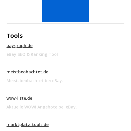
Tools
baygraph.de
eBay SEO & Ranking Tool
meistbeobachtet.de
Meist-beobachtet bei eBay.
wow-liste.de
Aktuelle WOW! Angebote bei eBay.
marktplatz-tools.de