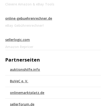
Clevere Amazon & eBay Tools
online-gebuehrenrechner.de
eBay Gebührenrechner!
sellerlogic.com
Amazon Repricer
Partnerseiten
auktionshilfe.info
BuVeC e. V.
onlinemarktplatz.de
sellerforum.de