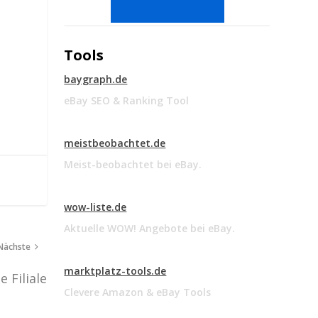
Tools
baygraph.de
eBay SEO & Ranking Tool
meistbeobachtet.de
Meist-beobachtet bei eBay.
wow-liste.de
Aktuelle WOW! Angebote bei eBay.
Nächste
marktplatz-tools.de
 Filiale
Clevere Amazon & eBay Tools