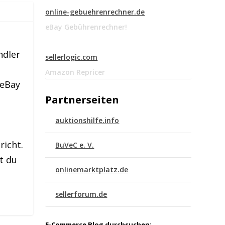
online-gebuehrenrechner.de
eBay Gebührenrechner!
ndler
sellerlogic.com
Amazon Repricer
 eBay
Partnerseiten
auktionshilfe.info
richt.
BuVeC e. V.
t du
onlinemarktplatz.de
sellerforum.de
E-Commerce Blog durchsuchen: