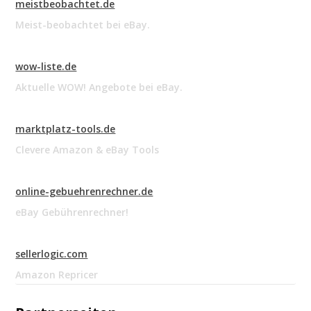
meistbeobachtet.de
Meist-beobachtet bei eBay.
wow-liste.de
Aktuelle WOW! Angebote bei eBay.
marktplatz-tools.de
Clevere Amazon & eBay Tools
online-gebuehrenrechner.de
eBay Gebührenrechner!
sellerlogic.com
Amazon Repricer