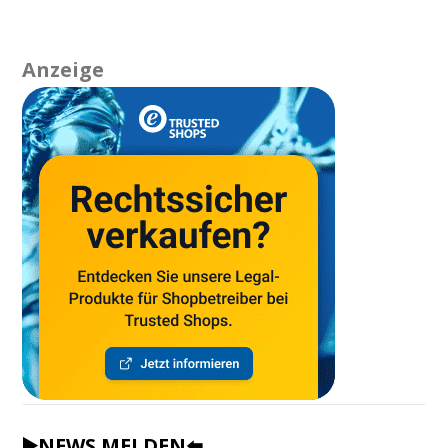
Anzeige
▶️NEWS MELDEN⬅️