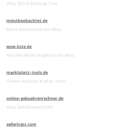
eBay SEO & Ranking Tool
meistbeobachtet.de
Meist-beobachtet bei eBay.
wow-liste.de
Aktuelle WOW! Angebote bei eBay.
marktplatz-tools.de
Clevere Amazon & eBay Tools
online-gebuehrenrechner.de
eBay Gebührenrechner!
sellerlogic.com